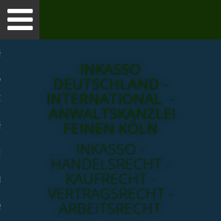
Toggle
navigation
SSO
INKASSO
DEUTSCHLAND -
NE-BERATUNG -
INTERNATIONAL -
O CHAT
ANWALTSKANZLEI
FEINEN KÖLN
SSOVERFAHREN
INKASSO -
LEI
HANDELSRECHT -
KAUFRECHT -
HRENRECHNER
VERTRAGSRECHT -
ARBEITSRECHT
SCHAFTSINKASSO