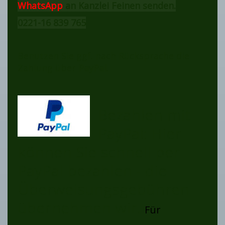
WhatsApp
an Kanzlei Feinen senden.
0221-16 839 765
Benutzen Sie ggf. nach Rücksprache die
Zahlung über
PayPal
.
Bezahlen mit
PayPal: Hier
können Sie schnell per
PayPal bezahlen - die
Überweisungsgebühren
übernehmen wir.
Für