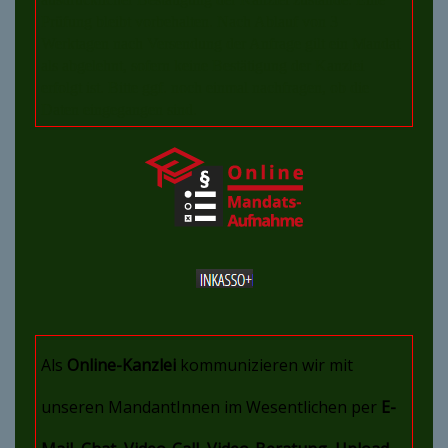
Prüfung bleibt vorbehalten. Nach Ablauf von 3
Werktagen nach Versendung der Anfrage gilt ein Mandat
als abgelehnt, sofern keine Bestätigung der Kanzlei
erfolgt ist. Bitte ggf. noch einmal nachfragen, ob die
Daten eingegangen sind.
Als
Online-Kanzlei
kommunizieren wir mit
unseren MandantInnen im Wesentlichen per
E-