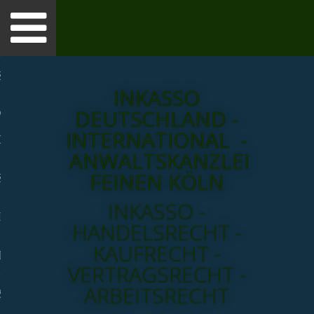
Toggle
navigation
SSO
INKASSO
DEUTSCHLAND -
NE-BERATUNG -
INTERNATIONAL -
O CHAT
ANWALTSKANZLEI
FEINEN KÖLN
SSOVERFAHREN
INKASSO -
LEI
HANDELSRECHT -
KAUFRECHT -
HRENRECHNER
VERTRAGSRECHT -
ARBEITSRECHT
SCHAFTSINKASSO