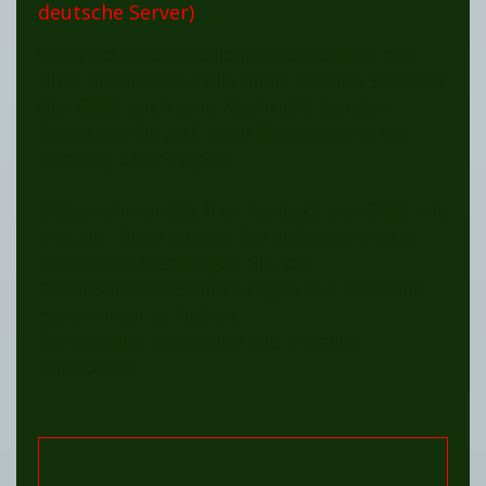
deutsche Server)
Wir sind zu den üblichen Bürozeiten per
Chat erreichbar, falls nicht können Sie über
den
Chat
auch eine Nachricht senden.
Benutzen Sie ggf. nach Rücksprache die
Zahlung über PayPal.
Bitte nehmen Sie hier Kontakt per
Chat
mit
uns auf. Bitte klicken Sie auf das Fenster
unten und bestätigen Sie, die
Datenschutzbestimmungen zur Kenntnis
genommen zu haben.
Wir werden so schnell wie möglich
antworten.