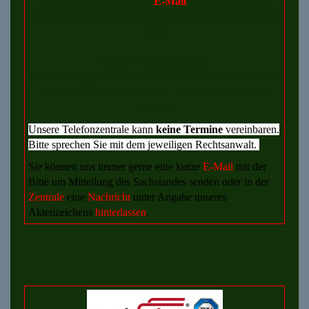
Für Ihre unverbindliche
E-Mail
sind wir dankbar.
Wir teilen Ihnen unsere Telefonnummer umgehend
mit!
Unsere Telefonzentrale
kann aus organisatorischen Gründen keine Auskünfte
zu laufenden Akten erteilen. Wir rufen Sie gerne
zurück.
Unsere Telefonzentrale kann
keine
Termine
vereinbaren.
Bitte sprechen Sie mit dem jeweiligen Rechtsanwalt.
Sie können uns immer gerne eine kurze
E-Mail
mit der
Bitte um Mitteilung des Sachstandes senden oder in der
Zentrale
eine
Nachricht
unter Angabe unseres
Aktenzeichens
hinterlassen
.