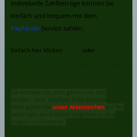
individuelle Zahlbeträge können Sie
einfach und bequem mit dem
PayPal.Me
Service zahlen:
Einfach hier klicken:
hier>>
oder
h
ttps://paypal.me/feinen
in Ihren Browser
eingeben, den Betrag angeben und senden
- das ist alles.
Sie können uns auch gerne eine SMS
senden - kein Telefon!: 0172-9147464
Bitte geben Sie
unser Aktenzeichen
an! Wir
benötigen auch immer Angaben zu den
Fragen im Formular.
Mit dem nachfolgenden
Formular
können