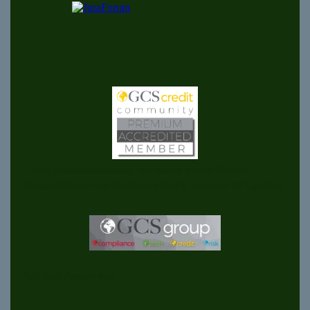
Unser
Auslandsinkasso
: Wir haben unsere Partner
(Inkassofirmen und Rechtsanwälte) in mehr als 80 Ländern
Wir sind Partner von