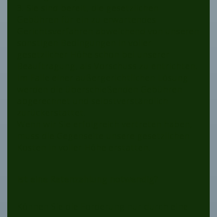
3. Sie sind bereit, die gesetzlichen
Gebühren für ein zu erwartendes
Gerichtsverfahren abweichend von unseren
sonstigen Bedingungen in voller
gesetzlicher Höhe schon bei unserer
Beauftragung, als Vorschuss zu entrichten.
Im Falle einer außergerichtlichen Lösung
werden die überschießenden Gebühren
abgerechnet und selbstverständlich
zurückerstattet.
Wenn wir Sie erfolgreich vertreten haben,
muss die Gegenseite unsere gesetzlichen
Kosten in voller Höhe erstatten.
Ist eine Ratenzahlung notwendig?
Können Sie die Forderung nur durch eine