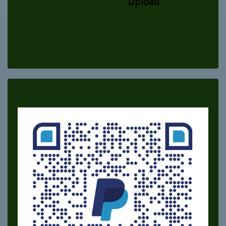
Mail
oder nutzen Sie den
Upload
direkt von
unserer Homepage hier:
Vielen Dank für Ihr Interesse!