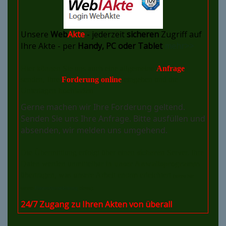
Unsere
Web
Akte
- jederzeit
sicheren
Zugriff auf
Ihre Akte - per
Handy, PC oder Tablet
mehr>>
Hier können Sie uns auch eine allgemeine
Anfrage
senden, Ihre
Forderung online
eingeben und die
Unterlagen
hochladen
Gerne machen wir Ihre Forderung geltend.
Senden Sie uns Ihre Anfrage. Bitte ausfüllen und
absenden, wir melden uns umgehend.
Die Übermittlung erfolgt über einen
sicheren
Server. Ihre
Daten werden unmittelbar
in unser Anwaltsprogramm
übertragen, was unsere Arbeit enorm erleichtert
(sehen Sie
unsere
Datenschutzerklärung
hierzu).
24/7 Zugang zu Ihren Akten von überall