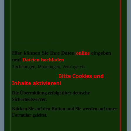
Mandatsaufnahme - upload
Hier können Sie Ihre Daten
online
eingeben
und
Dateien hochladen
Rechnungen, Mahnungen, Verträge
etc.
DSGVO-konform -
Bitte Cookies
und
Inhalte aktivieren!
Die Übermittlung erfolgt über deutsche
Sicherheitsserver.
Klicken Sie auf den Button und Sie werden auf unser
Formular geleitet.
Ein Auftrag bzw. ein Mandat kommt erst mit
ausdrücklicher Bestätigung der Kanzlei zustande. Eine