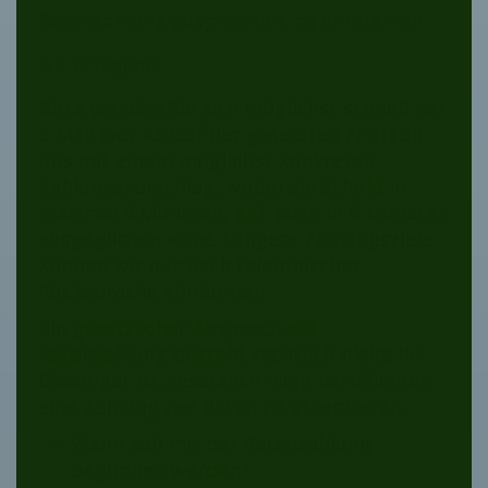
Ratenzahlung ausgleichen, so empfehlen
wir dringend:
Bitte wenden Sie sich möglichst schnell per
E-Mail (vor Ablauf der gesetzten Frist) an
uns mit einem möglichst konkreten
Zahlungsvorschlag, wobei die Schuld in
maximal 4 Monaten, ggf. auch in 6 Monaten
ausgeglichen wäre. Längere Zahlungsziele
können wir nur nach telefonischer
Rücksprache einräumen.
Ein gesetzlicher Anspruch auf
Ratenzahlung besteht rechtlich nicht!
Ihr
Gläubiger ist gesetzlich nicht verpflichtet,
eine Zahlung per Raten zu akzeptieren.
Wann soll mit der Ratenzahlung
begonnen werden?