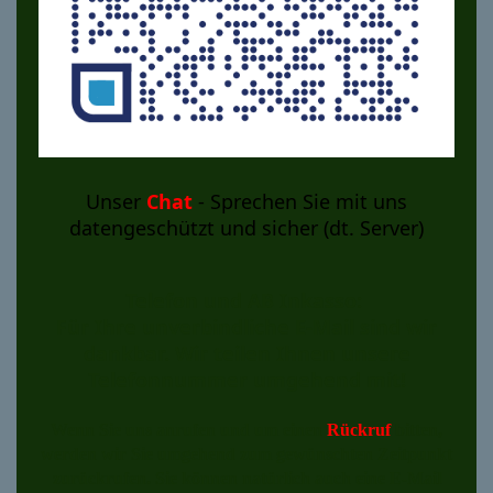
Unser
Chat
- Sprechen Sie mit uns
datengeschützt und sicher (dt. Server)
Telefon und AB Inkasso:
Für Ihre unverbindliche E-Mail sind wir
dankbar. Wir teilen Ihnen unsere
Telefonnummer umgehend mit!
Wenn Sie uns anrufen und um einen
Rückruf
bitten,
werden wir Sie umgehend zum gewünschten Zeitpunkt
zurückrufen. Sie können natürlich auch eine E-Mail