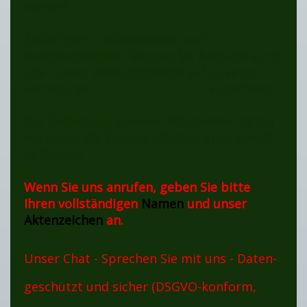
senden!
TAKT
Zahlungen
- insbesondere auch
Ratenzahlungen
- können Sie bequem auch
über unser
Zahlungsportal
auf unserer
Homepage
www.kanzlei-feinen
vornehmen.
Zur Entlastung unserer Mitarbeiter bitten
wir daher die Kommunikation über E-Mail
zu führen.
Wenn Sie uns anrufen, geben Sie bitte
Ihren vollständigen
Namen
und unser
Aktenzeichen
an.
Unser Chat - Sprechen Sie mit uns - Daten-
geschützt und sicher (DSGVO-konform,