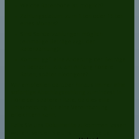
Welche Ratenhöhe ist möglich?
Zahlungsdatum: zum 1.ten oder 15.ten
eines Monats?
Sind Sonderzahlungen möglich
(einmalige Beträge zzgl. der
Ratenzahlung)?
Kommt ggf. eine Änderung der Beträge
in Betracht, z.B. am Anfang höhere
Raten, später niedrigere?
Wir empfehlen darüber hinaus immer
eine
sofortige Abschlagszahlung
zumindest in
Höhe der späteren Rate, da dies eine
Entscheidung für eine Vereinbarung
erleichtern kann.
Falls Sie uns
Dokumente
zukommen lassen
wollen, senden Sie uns bitte diese per
E-