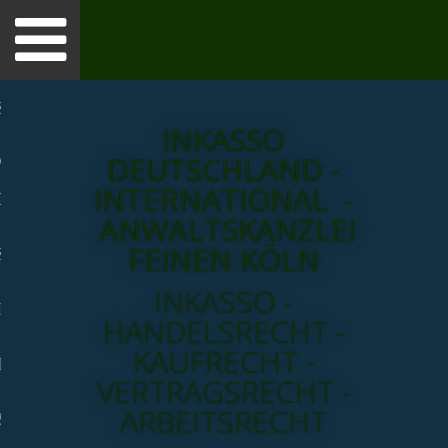
Toggle
navigation
SSO
INKASSO
DEUTSCHLAND -
NE-BERATUNG -
INTERNATIONAL -
O CHAT
ANWALTSKANZLEI
FEINEN KÖLN
SSOVERFAHREN
INKASSO -
LEI
HANDELSRECHT -
KAUFRECHT -
HRENRECHNER
VERTRAGSRECHT -
ARBEITSRECHT
SCHAFTSINKASSO