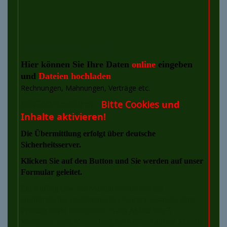
Mandatsaufnahme - upload
Hier können Sie Ihre Daten
online
eingeben
und
Dateien hochladen
Rechnungen, Mahnungen, Verträge
etc.
DSGVO-konform -
Bitte Cookies
und
Inhalte aktivieren!
Die Übermittlung erfolgt über deutsche
Sicherheitsserver.
Klicken Sie auf den Button und Sie werden auf unser
Formular geleitet.
Ein Auftrag bzw. ein Mandat kommt erst mit
ausdrücklicher Bestätigung der Kanzlei zustande. Eine
Prüfung bleibt vorbehalten. Nach Ablauf von 3
Werktagen nach Versendung der Anfrage gilt ein Mandat