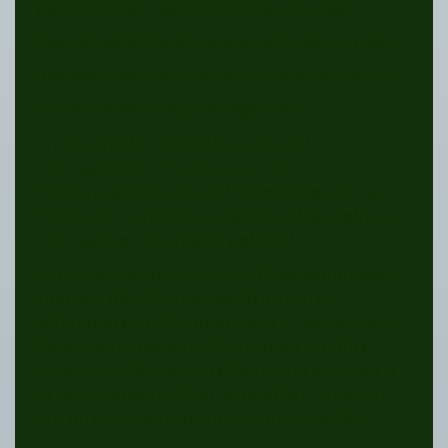
gerichtlichen Mahnverfahren, bei der
Zwangsvollstreckung von Schulden, in der
Insolvenz des Schuldners und allgemein in
Ihrem Forderungsmanagement.
Im Kaufrecht, Handelsrecht und
Vertragsrecht machen wir Ihre
Forderungen bezüglich Gewährleistung,
Rücktritt, Schadensersatz bei Mängeln und
Vertragsverletzungen geltend.
Auch bei Factoring und im Masseninkasso
sind wir die Alternative. Wir führen
Schuldnerermittlungen durch, verhandeln
Ratenzahlungsvereinbarungen um Ihre
Außenstände beizutreiben, und sind auch
in der Insolvenz Ihrer Schuldner Experten
um Ihre Forderung sicher anzumelden.