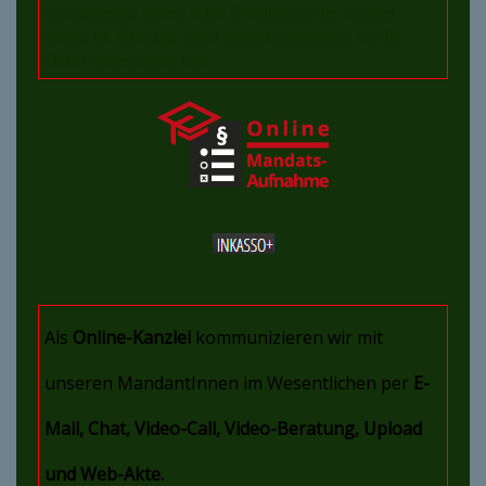
als abgelehnt, sofern keine Bestätigung der Kanzlei
erfolgt ist. Bitte ggf. noch einmal nachfragen, ob die
Daten eingegangen sind.
Als
Online-Kanzlei
kommunizieren wir mit
unseren MandantInnen im Wesentlichen per
E-
Mail, Chat, Video-Call, Video-Beratung, Upload
und Web-Akte.