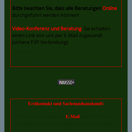
Bitte beachten Sie, dass alle Beratungen
Online
durchgeführt werden können!
Video-Konferenz und Beratung
: Sie erhalten
einen Link von uns per E-Mail zugesandt
(sichere P2P Verbindung).
E-Mail an:
kanzlei@wirtschaftsinkasso.com
Erstkontakt und Sachstandsauskunft:
Für Ihre unverbindliche
E-Mail
sind wir dankbar.
Wir teilen Ihnen unsere Telefonnummer umgehend
mit!