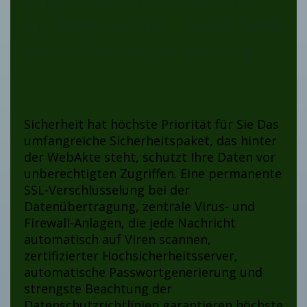
ag.de/e.consult.10007/web
akte/inkasso_extern.asp
Sicherheit hat höchste Priorität für Sie Das
umfangreiche Sicherheitspaket, das hinter
der WebAkte steht, schützt Ihre Daten vor
unberechtigten Zugriffen. Eine permanente
SSL-Verschlüsselung bei der
Datenübertragung, zentrale Virus- und
Firewall-Anlagen, die jede Nachricht
automatisch auf Viren scannen,
zertifizierter Hochsicherheitsserver,
automatische Passwortgenerierung und
strengste Beachtung der
Datenschutzrichtlinien garantieren höchste