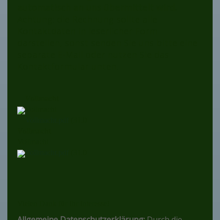
automatisch an uns übermittelt wird.
Achtung: die Rechnung sollte alle
Kontaktdaten in leserlicher Form
darstellen, sonst senden Sie uns bitte eine
separate E-Mail oder nutzen Sie das
Kontaktformular unten.
Vollmacht
Vollmacht
Vollmacht.pdf
(31.07KB)
Vollmacht
Vollmacht
Vollmacht.pdf
(31.07KB)
Vielen Dank für Ihr Interesse!
Allgemeine Datenschutzerklärung:
Durch die