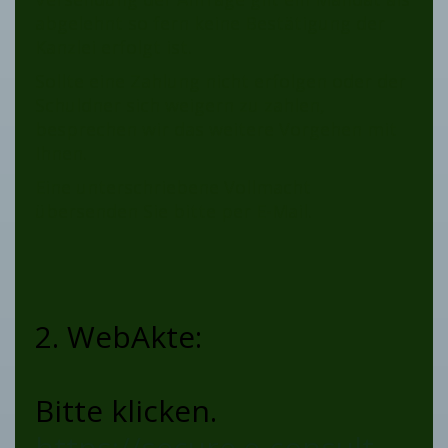
abgelehnt so fern keine Bestätigung der
Kanzlei erfolgt ist.
Sollte eine Zahlung nicht erfolgen oder der
Schuldner sich weigern zu zahlen,
besprechen wir das weitere Vorgehen mit
Ihnen.
Eine unterschriebene Vollmacht
übersenden Sie bitte per E-Mail.
2. WebAkte:
Bitte klicken.
https://secure.e-consult-