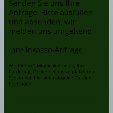
Senden Sie uns Ihre
Anfrage. Bitte ausfüllen
und absenden, wir
melden uns umgehend:
Ihre Inkasso-Anfrage
Wir bieten 2 Möglichkeiten an, Ihre
Forderung Online bei uns zu platzieren.
Sie können hier auch einzelne Dateien
hochladen
.
1. RA-MICRO (unsere Anwaltssoftware)