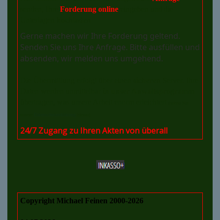
senden, Ihre
Forderung online
eingeben und die
Unterlagen
hochladen
Gerne machen wir Ihre Forderung geltend.
Senden Sie uns Ihre Anfrage. Bitte ausfüllen und
absenden, wir melden uns umgehend.
Die Übermittlung erfolgt über einen
sicheren
Server. Ihre
Daten werden unmittelbar
in unser Anwaltsprogramm
übertragen, was unsere Arbeit enorm erleichtert
(sehen Sie
unsere
Datenschutzerklärung
hierzu).
24/7 Zugang zu Ihren Akten von überall
Copyright Michael Feinen 2000-2026