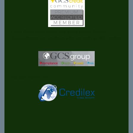
Unser
Auslandsinkasso
: Wir haben unsere Partner
(Inkassofirmen und Rechtsanwälte) in mehr als 80 Ländern
Wir sind Partner von