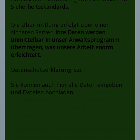
Sicherheitsstandards.
Die Übermittlung erfolgt über einen
sicheren Server.
Ihre Daten werden
unmittelbar in unser Anwaltsprogramm
übertragen, was unsere Arbeit enorm
erleichtert.
Datenschutzerklärung: s.u.
Sie können auch hier alle Daten eingeben
und Dateien hochladen.
Nutzen Sie das
nachfolgende Formular um - kostenlos -
Ihre Forderung durch uns geltend zu
machen.
Laden Sie einfach die betreffende Rechnung
mit dem nachfolgenden Formular, die