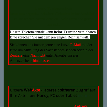
Unsere Telefonzentrale
kann aus organisatorischen Gründen keine Auskünfte
zu laufenden Akten erteilen. Wir rufen Sie gerne
zurück.
Unsere Telefonzentrale kann
keine
Termine
vereinbaren.
Bitte sprechen Sie mit dem jeweiligen Rechtsanwalt.
Sie können uns immer gerne eine kurze
E-Mail
mit der
Bitte um Mitteilung des Sachstandes senden oder in der
Zentrale
eine
Nachricht
unter Angabe unseres
Aktenzeichens
hinterlassen
.
Unsere
Web
Akte
- jederzeit
sicheren
Zugriff auf
Ihre Akte - per
Handy, PC oder Tablet
mehr>>
Hier können Sie uns auch eine allgemeine
Anfrage