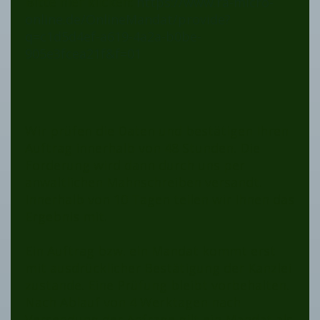
Bitte hier klicken:
https://www.ra-micro-
online.de/OnlineMandat/provide?
q=c1d5d4ef-a619-4a2a-b0be-
905e3fcea21f&f=01
Wir prüfen die Daten und bestätigen Ihren
Auftrag innerhalb von 48 Stunden. Die
Forderung wird dann durch uns per
anwaltlichen Mahnschreiben versandt.
Innerhalb von 10 Tagen teilen wir Ihnen das
Ergebnis mit.
Ein Auftrag bzw. ein Mandat kommt erst
mit ausdrücklicher Bestätigung der Kanzlei
zustande. Eine Prüfung bleibt vorbehalten.
Nach Ablauf von 4 Werktagen nach
Versendung der Anfrage gilt ein Mandat als